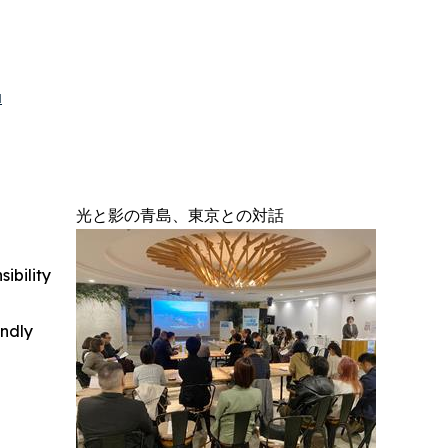
a
光と影の青島、東京との対話
ibility
indly