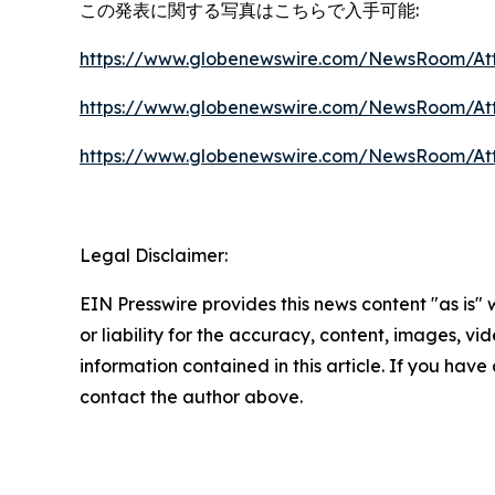
この発表に関する写真はこちらで入手可能:
https://www.globenewswire.com/NewsRoom/At
https://www.globenewswire.com/NewsRoom/At
https://www.globenewswire.com/NewsRoom/At
Legal Disclaimer:
EIN Presswire provides this news content "as is"
or liability for the accuracy, content, images, vide
information contained in this article. If you have 
contact the author above.