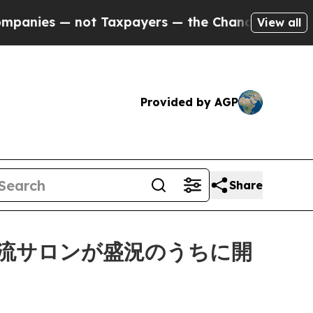
axpayers — the Chance to Cash in on Publicly Ow
View all
Provided by AGP
Share
流サロンが盛況のうちに開