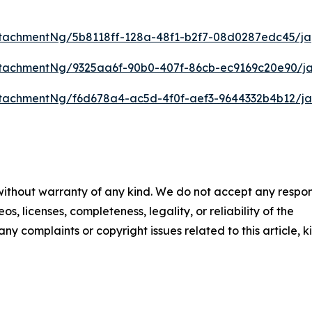
tachmentNg/5b8118ff-128a-48f1-b2f7-08d0287edc45/ja
tachmentNg/9325aa6f-90b0-407f-86cb-ec9169c20e90/j
tachmentNg/f6d678a4-ac5d-4f0f-aef3-9644332b4b12/ja
 without warranty of any kind. We do not accept any respons
os, licenses, completeness, legality, or reliability of the
any complaints or copyright issues related to this article, k